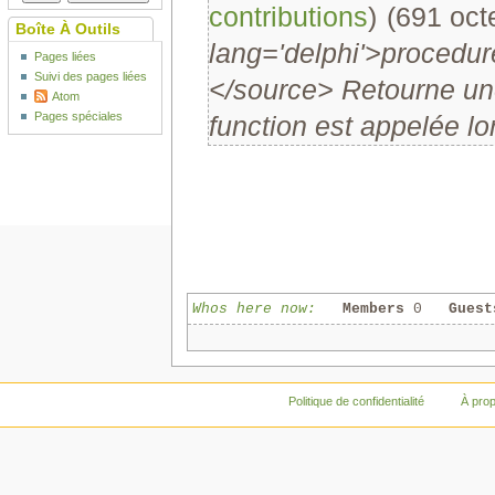
contributions
)
‎
(691 oct
Boîte À Outils
lang='delphi'>procedur
Pages liées
Suivi des pages liées
</source> Retourne une 
Atom
Pages spéciales
function est appelée lo
Whos here now:
Members
0
Guest
Politique de confidentialité
À pro