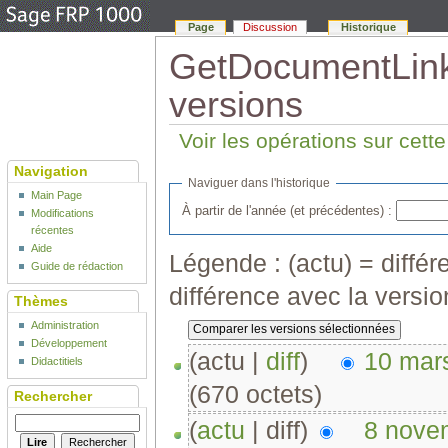
Page
Discussion
Historique
GetDocumentLinkL
versions
Voir les opérations sur cett
Navigation
Naviguer dans l'historique
Main Page
À partir de l'année (et précédentes) :
Modifications
récentes
Aide
Légende : (actu) = différe
Guide de rédaction
différence avec la versi
Thèmes
Administration
Développement
(actu |
diff
)
10 mar
Didactitiels
(670 octets)
Rechercher
(
actu
| diff)
8 nove