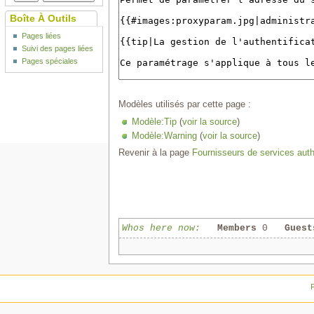
Boîte À Outils
Pages liées
Suivi des pages liées
Pages spéciales
Modèles utilisés par cette page :
Modèle:Tip
(
voir la source
)
Modèle:Warning
(
voir la source
)
Revenir à la page
Fournisseurs de services authe
Whos here now:
Members
0
Guest
P