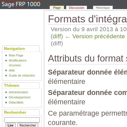
Page
Discussion
Historique
Formats d'intégra
Version du 9 avril 2013 à 1
(
diff
)
← Version précédente
(diff)
Navigation
Attributs du format
Main Page
Modifications
récentes
Séparateur donnée élém
Aide
Guide de rédaction
élémentaire
Thèmes
Séparateur donnée com
Administration
Développement
élémentaire
Didactitiels
Ce paramétrage permettra
Rechercher
courante.