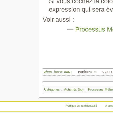
Si vous cochez la colo
expression qui sera év
Voir aussi :
—
Processus Mé
Whos here now:
Members
0
Guest
Catégories
:
Activités (bp)
Processus Métie
Politique de confidentialité
À pro