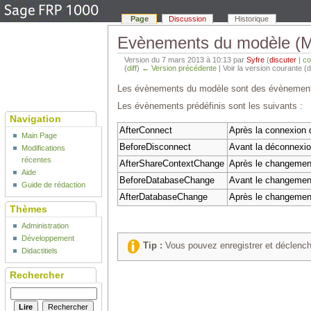
Page
Discussion
Historique
Evènements du modèle (
Version du 7 mars 2013 à 10:13 par
Syfre
(
discuter
|
co
(
diff
)
← Version précédente
| Voir la version courante (d
Les évènements du modèle sont des évènements li
Les évènements prédéfinis sont les suivants :
Navigation
AfterConnect
Après la connexion d'
Main Page
BeforeDisconnect
Avant la déconnexion
Modifications
récentes
AfterShareContextChange
Après le changement
Aide
BeforeDatabaseChange
Avant le changement
Guide de rédaction
AfterDatabaseChange
Après le changement
Thèmes
Administration
Développement
Tip :
Vous pouvez enregistrer et déclench
Didactitiels
Rechercher