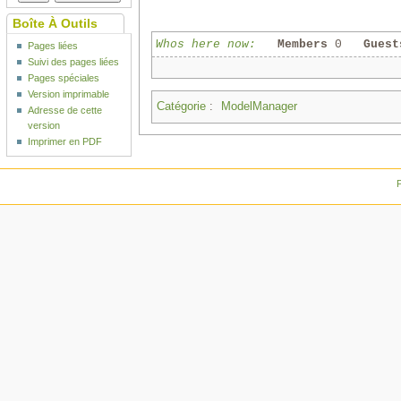
Boîte À Outils
Whos here now:
Members
0
Guest
Pages liées
Suivi des pages liées
Pages spéciales
Version imprimable
Catégorie
:
ModelManager
Adresse de cette
version
Imprimer en PDF
P