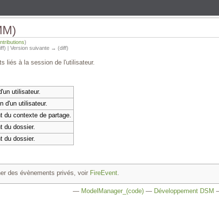
MM)
ntributions
)
iff) | Version suivante → (diff)
és à la session de l'utilisateur.
un utilisateur.
 d'un utilisateur.
 du contexte de partage.
 du dossier.
 du dossier.
er des évènements privés, voir
FireEvent
.
—
ModelManager_(code)
—
Développement DSM