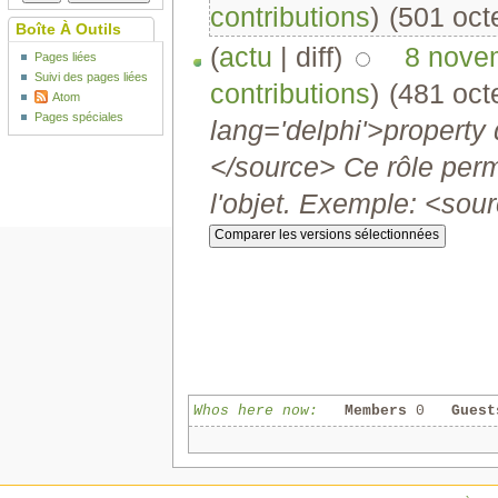
contributions
)
‎
(501 oct
Boîte À Outils
(
actu
| diff)
8 nove
Pages liées
Suivi des pages liées
contributions
)
‎
(481 oct
Atom
Pages spéciales
lang='delphi'>property
</source> Ce rôle perm
l'objet. Exemple: <sourc
Whos here now:
Members
0
Guest