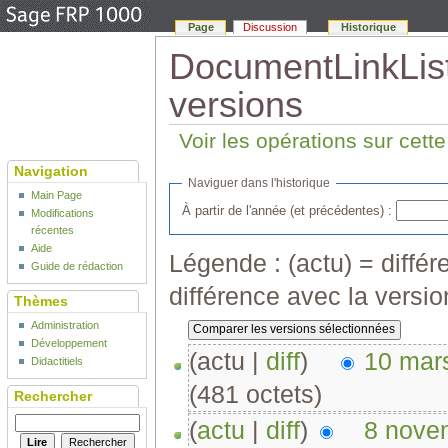
Page
Discussion
Historique
DocumentLinkList 
versions
Voir les opérations sur cett
Navigation
Naviguer dans l'historique
Main Page
À partir de l'année (et précédentes) :
Modifications
récentes
Aide
Légende : (actu) = différe
Guide de rédaction
différence avec la versi
Thèmes
Administration
Développement
(actu |
diff
)
10 mar
Didactitiels
(481 octets)
Rechercher
(
actu
|
diff
)
8 nove