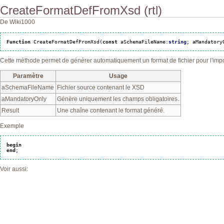
CreateFormatDefFromXsd (rtl)
De Wiki1000
Function
 CreateFormatDefFromXsd
(
const
 aSchemaFileName
:
string
;
 aMandatory
Cette méthode permet de générer automatiquement un format de fichier pour l'imp
Paramètre
Usage
aSchemaFileName
Fichier source contenant le XSD
aMandatoryOnly
Génère uniquement les champs obligatoires.
Result
Une chaîne contenant le format généré.
Exemple
begin
end
;
Voir aussi: