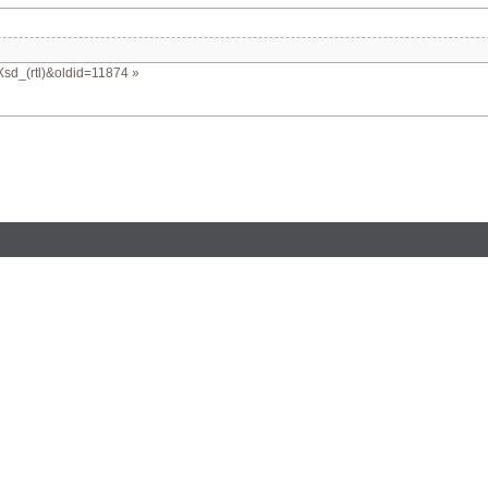
mXsd_(rtl)&oldid=11874
»