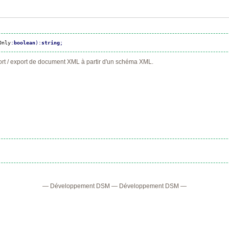
Only
:
boolean
)
:
string
;
ort / export de document XML à partir d'un schéma XML.
—
Développement DSM
—
Développement DSM
—