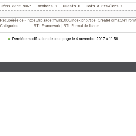
Whos here now:
Members
0
Guests
0
Bots & Crawlers
1
Récupérée de «
https://frp.sage.fr/wiki1000/index.php?title=CreateFormatDefFro
Catégories
:
RTL Framework
RTL Format de fichier
Dernière modification de cette page le 4 novembre 2017 à 11:58.