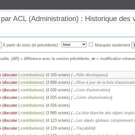
 par ACL (Administration) : Historique des 
À partir du mois (et précédents) :
Masqués seulement
uelle, (diff) = différence avec la version précédente,
m
= modification mineur
e
(
discuter
|
contributions
)
‎
(4 193 octets)
(
→
Rôle développeur
)
e
(
discuter
|
contributions
)
‎
(3 899 octets)
(
→
Mise à jour de la liste d'autorisati
e
(
discuter
|
contributions
)
‎
(4 026 octets)
(
→
Liste d'autorisation
)
e
(
discuter
|
contributions
)
‎
(4 025 octets)
(
→
Listes d'autorisation
)
e
(
discuter
|
contributions
)
‎
(4 026 octets)
e
(
discuter
|
contributions
)
‎
(3 885 octets)
(
→
La liste blanche des objets implic
e
(
discuter
|
contributions
)
‎
(4 123 octets)
(
→
Les objets globaux comprennent de
e
(
discuter
|
contributions
)
‎
(4 129 octets)
(
→
Traçabilité
)