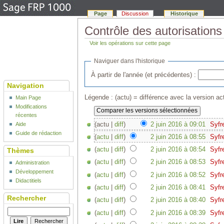
Page
Discussion
Historique
Contrôle des autorisations
Voir les opérations sur cette page
Naviguer dans l'historique
À partir de l'année (et précédentes) :
Navigation
Légende : (actu) = différence avec la version act
Main Page
Modifications
récentes
(actu |
diff
)
2 juin 2016 à 09:01
‎
Syfr
Aide
Guide de rédaction
(
actu
|
diff
)
2 juin 2016 à 08:55
‎
Syfr
(
actu
|
diff
)
2 juin 2016 à 08:54
‎
Syfr
Thèmes
(
actu
|
diff
)
2 juin 2016 à 08:53
‎
Syfr
Administration
Développement
(
actu
|
diff
)
2 juin 2016 à 08:52
‎
Syfr
Didactitiels
(
actu
|
diff
)
2 juin 2016 à 08:41
‎
Syfr
Rechercher
(
actu
|
diff
)
2 juin 2016 à 08:40
‎
Syfr
(
actu
|
diff
)
2 juin 2016 à 08:39
‎
Syfr