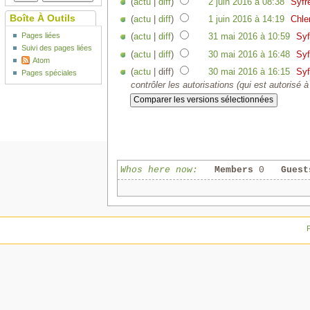
(
actu
|
diff
)
2 juin 2016 à 08:38
‎
Syfr
Boîte À Outils
(
actu
|
diff
)
1 juin 2016 à 14:19
‎
Chl
Pages liées
(
actu
|
diff
)
31 mai 2016 à 10:59
‎
Syf
Suivi des pages liées
(
actu
|
diff
)
30 mai 2016 à 16:48
‎
Syf
Atom
(
actu
| diff)
30 mai 2016 à 16:15
‎
Syf
Pages spéciales
contrôler les autorisations (qui est autorisé à 
Whos here now:
Members
0
Guest
P