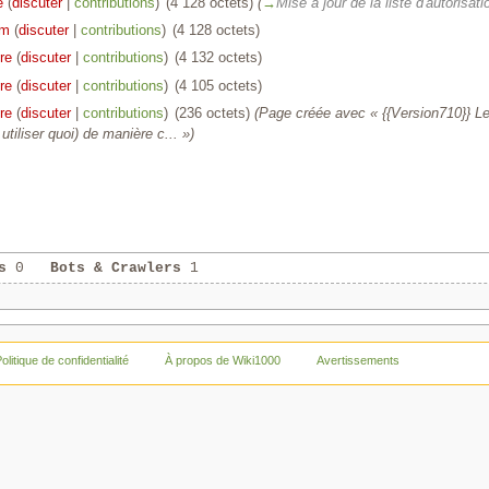
e
(
discuter
|
contributions
)
‎
(4 128 octets)
(
→
Mise à jour de la liste d'autorisati
em
(
discuter
|
contributions
)
‎
(4 128 octets)
re
(
discuter
|
contributions
)
‎
(4 132 octets)
re
(
discuter
|
contributions
)
‎
(4 105 octets)
re
(
discuter
|
contributions
)
‎
(236 octets)
(Page créée avec « {{Version710}} Le
utiliser quoi) de manière c... »)
s
0
Bots & Crawlers
1
olitique de confidentialité
À propos de Wiki1000
Avertissements