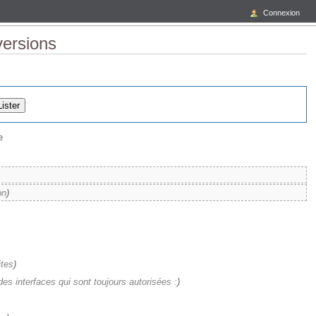
Connexion
versions
e
on
)
ites
)
s interfaces qui sont toujours autorisées :
)