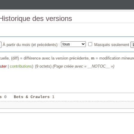
Historique des versions
À partir du mois (et précédents) :
Masqués seulement
uelle, (diff) = différence avec la version précédente,
m
= modification mineur
uter
|
contributions
)
‎
(9 octets)
(Page créée avec « __NOTOC__ »)
s
0
Bots & Crawlers
1