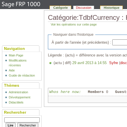
Catégorie
Discussion
Historique
Catégorie:TdbfCurrency : 
Voir les opérations sur cette page
Naviguer dans l'historique
À partir de l'année (et précédentes) :
Navigation
Légende : (actu) = différence avec la version act
Main Page
Modifications
(actu | diff)
29 avril 2013 à 14:55
‎
Syfre
(
disc
récentes
Aide
Guide de rédaction
Thèmes
Whos here now:
Members
0
Guest
Administration
Développement
Didactitiels
Rechercher