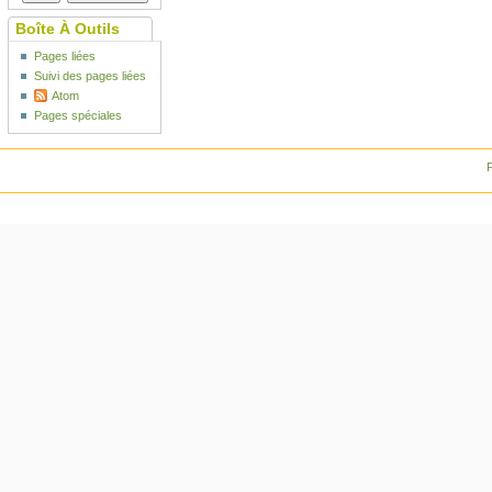
Boîte À Outils
Pages liées
Suivi des pages liées
Atom
Pages spéciales
P