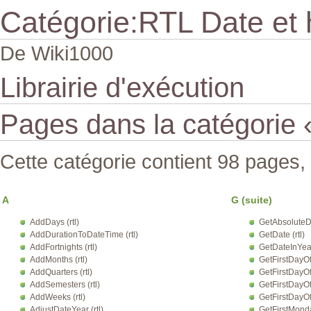
Catégorie:RTL Date et
De Wiki1000
Librairie d'exécution
Pages dans la catégorie 
Cette catégorie contient 98 pages,
A
G (suite)
AddDays (rtl)
GetAbsoluteDa
AddDurationToDateTime (rtl)
GetDate (rtl)
AddFortnights (rtl)
GetDateInYear 
AddMonths (rtl)
GetFirstDayOf
AddQuarters (rtl)
GetFirstDayOfQ
AddSemesters (rtl)
GetFirstDayOf
AddWeeks (rtl)
GetFirstDayOfY
AdjustDateYear (rtl)
GetFirstMonda