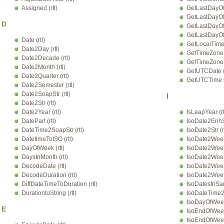
Assigned (rtl)
GetLastDayOfM
GetLastDayOfQ
D
GetLastDayOfS
GetLastDayOfY
Date (rtl)
GetLocalTime 
Date2Day (rtl)
GetTimeZoneBi
Date2Decade (rtl)
GetTimeZoneN
Date2Month (rtl)
GetUTCDate (r
Date2Quarter (rtl)
GetUTCTime (r
Date2Semester (rtl)
Date2SoapStr (rtl)
I
Date2Str (rtl)
Date2Year (rtl)
IsLeapYear (rt
DatePart (rtl)
IsoDate2EnhStr
DateTime2SoapStr (rtl)
IsoDate2Str (rt
DatetimeToISO (rtl)
IsoDate2WeekE
DayOfWeek (rtl)
IsoDate2Week
DaysInMonth (rtl)
IsoDate2Week
DecodeDate (rtl)
IsoDate2WeekO
DecodeDuration (rtl)
IsoDate2WeekS
DiffDateTimeToDuration (rtl)
IsoDatesInSa
DurationtoString (rtl)
IsoDateTime2St
IsoDayOfWeek 
E
IsoEndOfWeek 
IsoEndOfWeek