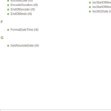
EncodeDate (rtl)
IsoStartOfWeek
EncodeDuration (rtl)
IsoStartOfWee
EndOfDecade (rtl)
IsoStr2Date (rt
EndOfWeek (rtl)
F
FormatDateTime (rtl)
G
GetAbsoluteDate (rtl)