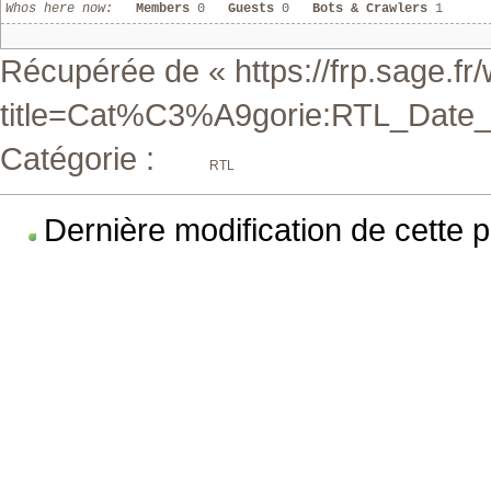
Whos here now:
Members
0
Guests
0
Bots & Crawlers
1
Récupérée de «
https://frp.sage.f
title=Cat%C3%A9gorie:RTL_Date_
Catégorie
:
RTL
Dernière modification de cette 