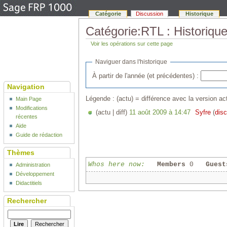
Catégorie
Discussion
Historique
Catégorie:RTL : Historiqu
Voir les opérations sur cette page
Naviguer dans l'historique
À partir de l'année (et précédentes) :
Navigation
Légende : (actu) = différence avec la version act
Main Page
Modifications
(actu | diff)
11 août 2009 à 14:47
‎
Syfre
(
disc
récentes
Aide
Guide de rédaction
Thèmes
Whos here now:
Members
0
Guest
Administration
Développement
Didactitiels
Rechercher