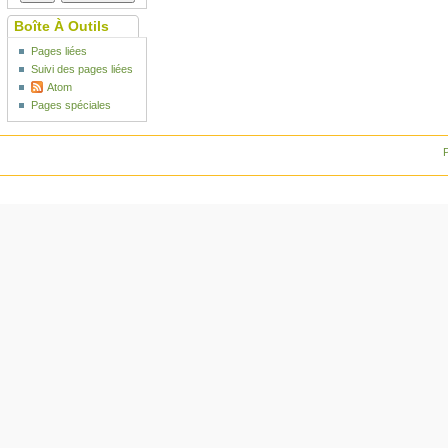
Boîte À Outils
Pages liées
Suivi des pages liées
Atom
Pages spéciales
P