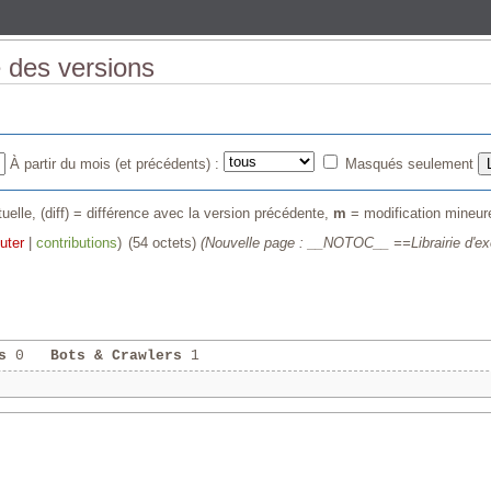
e des versions
À partir du mois (et précédents) :
Masqués seulement
uelle, (diff) = différence avec la version précédente,
m
= modification mineur
uter
|
contributions
)
‎
(54 octets)
(Nouvelle page : __NOTOC__ ==Librairie d'e
s
0
Bots & Crawlers
1