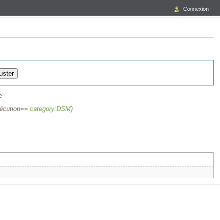
Connexion
e
xécution==
category:DSM
)