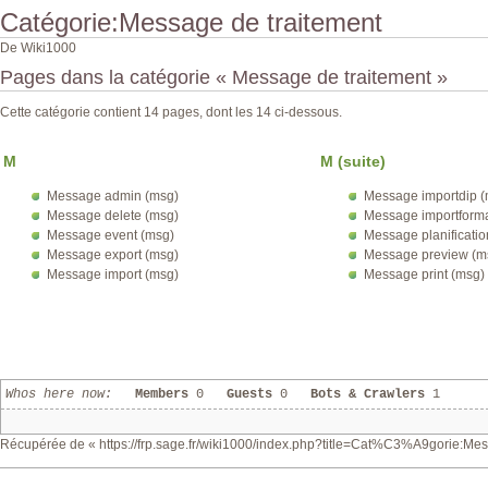
Catégorie:Message de traitement
De Wiki1000
Pages dans la catégorie « Message de traitement »
Cette catégorie contient 14 pages, dont les 14 ci-dessous.
M
M (suite)
Message admin (msg)
Message importdip (
Message delete (msg)
Message importforma
Message event (msg)
Message planificatio
Message export (msg)
Message preview (m
Message import (msg)
Message print (msg)
Whos here now:
Members
0
Guests
0
Bots & Crawlers
1
Récupérée de «
https://frp.sage.fr/wiki1000/index.php?title=Cat%C3%A9gorie:M