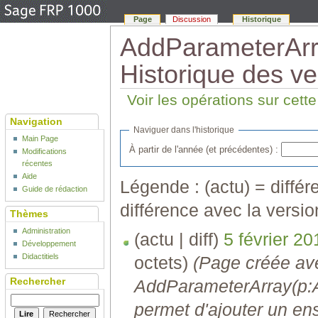
Page
Discussion
Historique
AddParameterAr
Historique des ve
Voir les opérations sur cett
Navigation
Naviguer dans l'historique
Main Page
À partir de l'année (et précédentes) :
Modifications
récentes
Aide
Légende : (actu) = différe
Guide de rédaction
différence avec la versi
Thèmes
Administration
(actu | diff)
5 février 20
Développement
Didactitiels
octets)
(Page créée av
Rechercher
AddParameterArray(p:A
permet d'ajouter un en