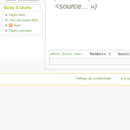
<source… »)
Boîte À Outils
Pages liées
Suivi des pages liées
Atom
Pages spéciales
Whos here now:
Members
0
Guest
Politique de confidentialité
À pro