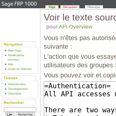
Page
Discussion
Historique
Voir le texte sour
pour
API Overview
Vous n'êtes pas autorisé(
Navigation
suivante :
Main Page
L'action que vous essaye
Modifications
récentes
utilisateurs des groupes 
Aide
Guide de rédaction
Vous pouvez voir et copi
Thèmes
Administration
Développement
Didactitiels
Rechercher